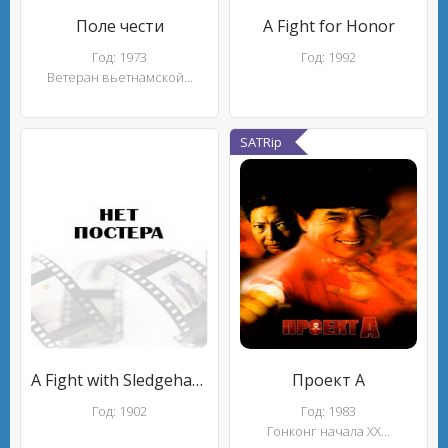
Поле чести
A Fight for Honor
Год: 1973
Год: 1992
Ветеран вьетнамской...
SATRip
A Fight with Sledgehammers
Проект А
Год: 1902
Год: 1983
Гонконг начала XX...