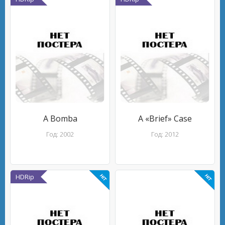
A Bomba
A «Brief» Case
Год: 2002
Год: 2012
HDRip