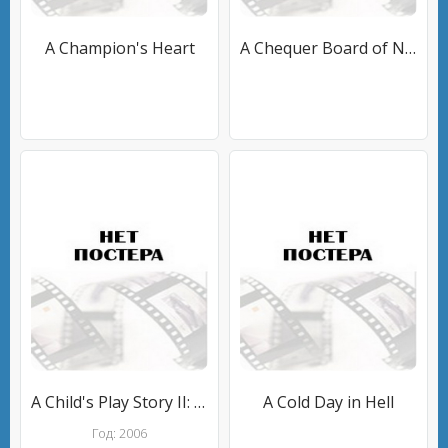
A Champion's Heart
A Chequer Board of Nights
A Child's Play Story II: Father Son Fury
A Cold Day in Hell
Год: 2006