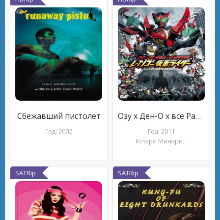
Сбежавший пистолет
Озу x Ден-О х все Райдеры: Вперёд, Камен Райдеры
Год: 2002
Год: 2011
Котаро Минари...
SATRip
SATRip