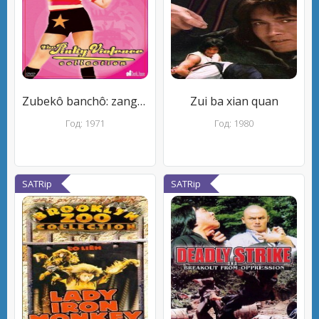
Zubekô banchô: zange no neuchi mo nai
Zui ba xian quan
Год: 1971
Год: 1980
SATRip
SATRip