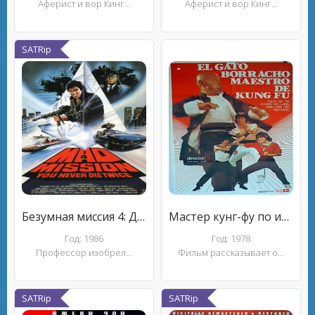
Аферист и вор Кинг...
Аферист и вор Кинг...
SATRip
Безумная миссия 4: Дважды не умирают
Мастер кунг-фу по имени Пьяный кот
Год: 1986
Год: 1978
Профессор изобрел...
Фильм рассказывает о...
SATRip
SATRip