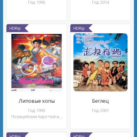
Год: 1996
Год: 2014
HDRip
HDRip
Липовые копы
Беглец
Год: 1993
Год: 2001
Полицейские Карл Чой и...
HDRip
HDRip