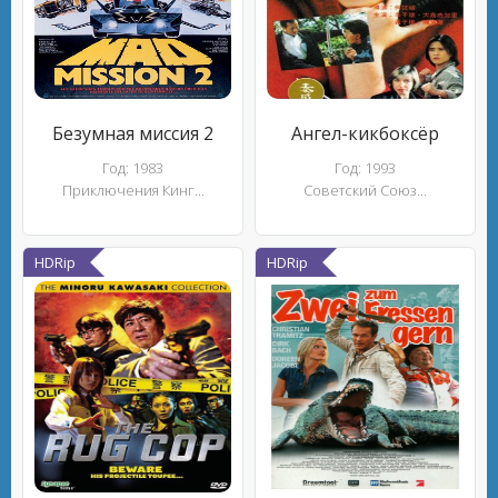
Безумная миссия 2
Ангел-кикбоксёр
Год: 1983
Год: 1993
Приключения Кинг...
Советский Союз...
HDRip
HDRip