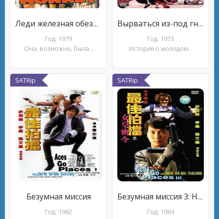
Леди железная обезьяна
Вырваться из-под гнета
Год: 1979
Год: 1973
Она, возможно, была...
История о молодом...
SATRip
SATRip
Безумная миссия
Безумная миссия 3: Наш человек с Бонд-стрит
Год: 1982
Год: 1984