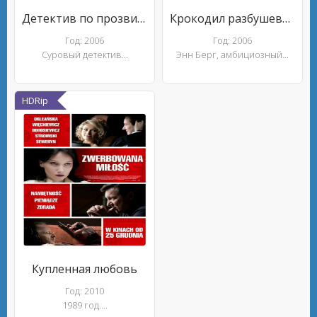
Детектив по прозвищу Парик
Крокодил разбушевался
Год: 2006
Год: 2006
Суровый детектив...
Энн Берг, амбициозный...
HDRip
Купленная любовь
Год: 2010
1989 год....