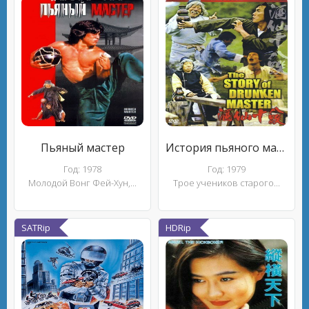
Пьяный мастер
История пьяного мастера
Год: 1978
Год: 1979
Молодой Вонг Фей-Хун,...
Трое учеников старого...
SATRip
HDRip