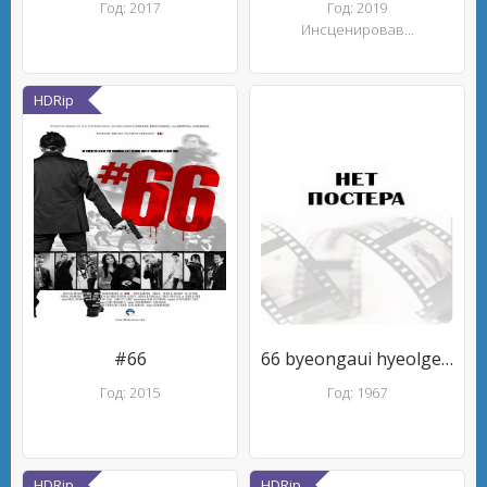
Год: 2017
Год: 2019
Инсценировав...
HDRip
#66
66 byeongaui hyeolgeon
Год: 2015
Год: 1967
HDRip
HDRip