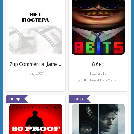
7up Commercial James Bond Theme
8 бит
Год: 2001
Год: 2010
Тут чит-коды не смогут...
HDRip
HDRip