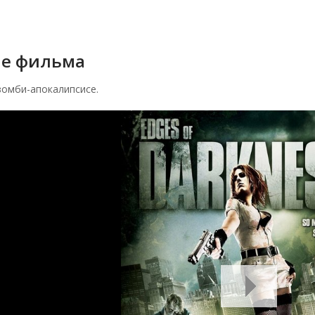
е фильма
зомби-апокалипсисе.