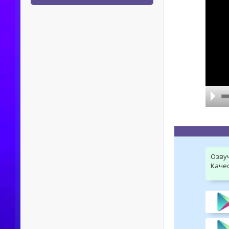
Озву
Качес