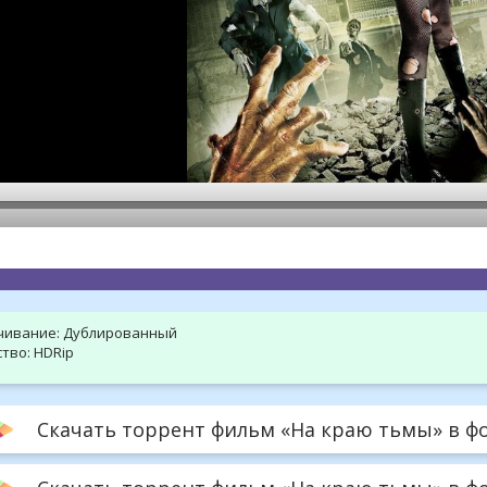
hd2160
hd1440
highres
hd1080
hd720
large
medium
small
tiny
чивание:
Дублированный
тво:
HDRip
Скачать торрент фильм «На краю тьмы» в фо