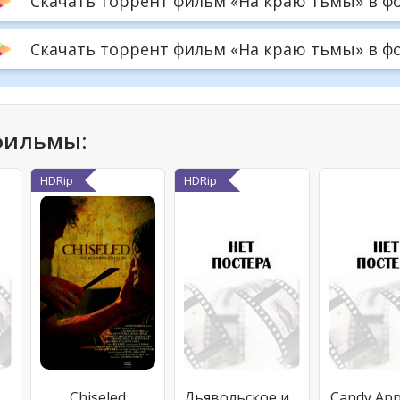
Скачать торрент фильм «На краю тьмы» в фо
Скачать торрент фильм «На краю тьмы» в форм
фильмы:
HDRip
HDRip
мёртвых
Chiseled
Дьявольское искусство 3
Candy App