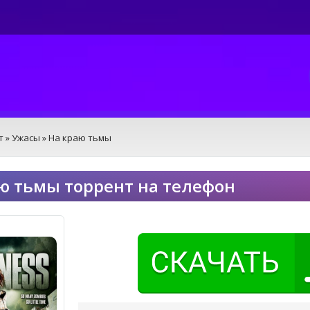
т
»
Ужасы
» На краю тьмы
ю тьмы торрент на телефон