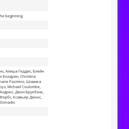
the beginning.
нс, Алиша Геддис, Блейн
 Болдуин, Christina
emarie Pazmino, Шэмика
уз, Michael Coulombe,
Эндрюс, Джон Брукбэнк,
Форбс, Ксавьер Джонс,
 Donadio