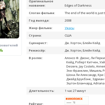
Оригинальное
название:
Edges of Darkness
Слоган фильма:
The end of the world is just 
Год выхода:
2008
Жанр фильма:
Ужасы
Страна:
США
Сценарист:
Дж. Хортон, Блейн Кейд
ьзователей
%
Режиссёр:
Дж. Хортон, Блейн Кейд
В ролях:
Алонсо Ф. Джонс, Ли Перки
Кейд, Роберт Китчен, Уэйн
Desiere, Jay Costelo, Ann
Энн Франклин, Мишель Ро
Шона Ли Александр, Кри 
Джейд Брукбэнк, Эдриан 
Эштон Бланчард, Adriana
Длительность:
1 час 27 минут
Рейтинг: