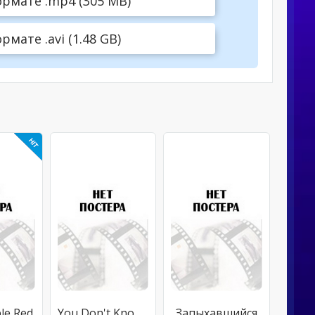
рмате .mp4 (305 MB)
ате .avi (1.48 GB)
le Red
You Don't Know Me
Запыхавшийся