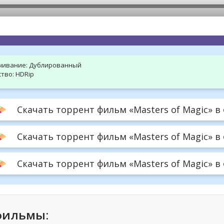
hd2160
hd1440
highres
hd1080
hd720
large
medium
small
tiny
чивание:
Дублированный
тво:
HDRip
Скачать торрент фильм «Masters of Magic» в 
Скачать торрент фильм «Masters of Magic» в
Скачать торрент фильм «Masters of Magic» в ф
фильмы: