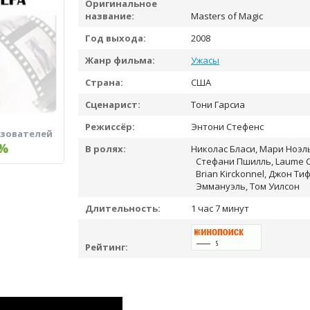
Оригинальное
название:
Masters of Magic
Год выхода:
2008
Жанр фильма:
Ужасы
Страна:
США
Сценарист:
Тони Гарсиа
Режиссёр:
Энтони Стефенс
ьзователей
%
В ролях:
Николас Бласи, Мари Ноэл
Стефани Пшилль, Laume Con
Brian Kirckonnel, Джон Т
Эммануэль, Том Уилсон
Длительность:
1 час 7 минут
Рейтинг: