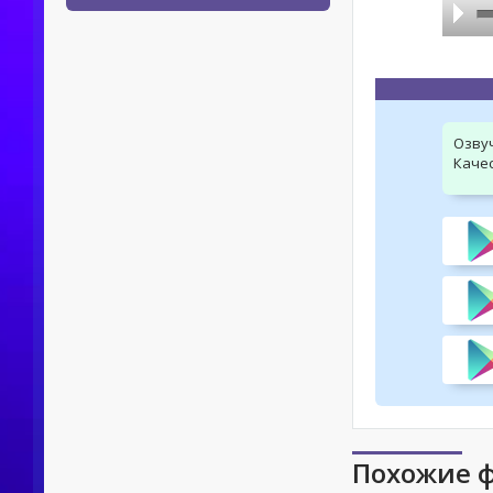
Озву
Качес
Похожие 