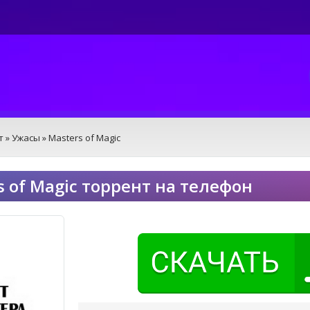
т
»
Ужасы
» Masters of Magic
s of Magic торрент на телефон