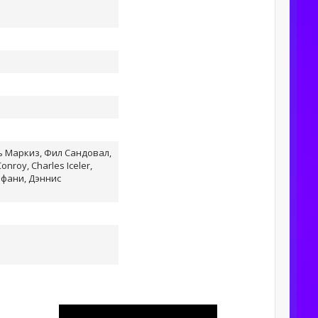
ь Маркиз, Фил Сандовал,
roy, Charles Iceler,
иффани, Дэннис