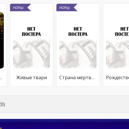
HDRip
HDRip
 легенды: Хикико
Живые твари
Страна мёртвых
0)
e