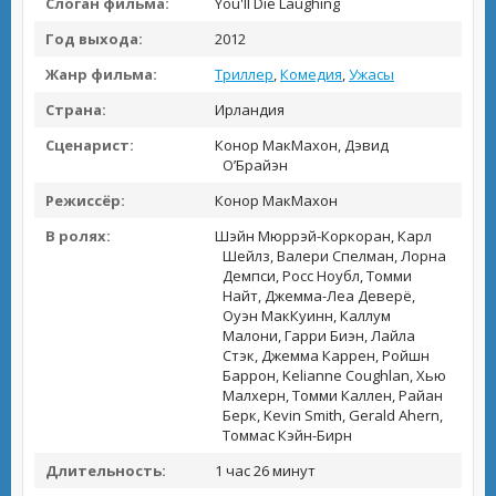
Слоган фильма:
You'll Die Laughing
Год выхода:
2012
Жанр фильма:
Триллер
,
Комедия
,
Ужасы
Страна:
Ирландия
Сценарист:
Конор МакМахон, Дэвид
О’Брайэн
Режиссёр:
Конор МакМахон
В ролях:
Шэйн Мюррэй-Коркоран, Карл
Шейлз, Валери Спелман, Лорна
Демпси, Росс Ноубл, Томми
Найт, Джемма-Леа Деверё,
Оуэн МакКуинн, Каллум
Малони, Гарри Биэн, Лайла
Стэк, Джемма Каррен, Ройшн
Баррон, Kelianne Coughlan, Хью
Малхерн, Томми Каллен, Райан
Берк, Kevin Smith, Gerald Ahern,
Томмас Кэйн-Бирн
Длительность:
1 час 26 минут