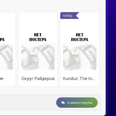
HDRip
ме
Округ Райдеров
Kunduz: The Incident at Hadji Ghafur
Комментируем