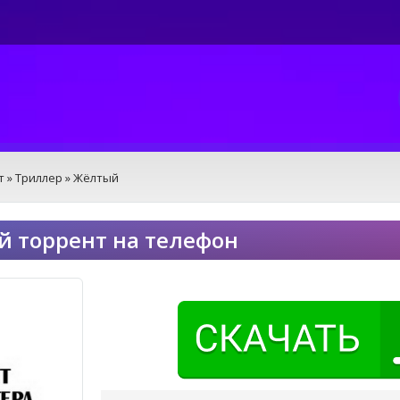
т
»
Триллер
» Жёлтый
 торрент на телефон