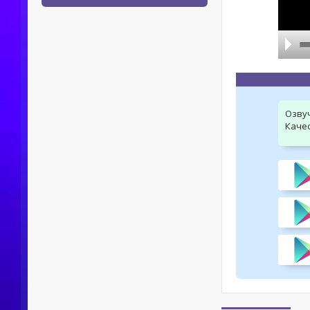
Озву
Качес