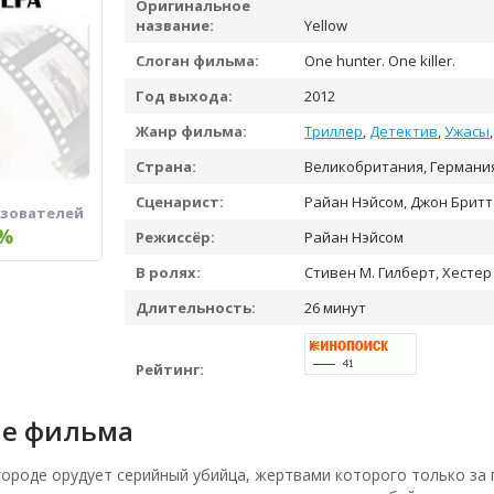
Оригинальное
название:
Yellow
Слоган фильма:
One hunter. One killer.
Год выхода:
2012
Жанр фильма:
Триллер
,
Детектив
,
Ужасы
Страна:
Великобритания, Германи
Сценарист:
Райан Нэйсом, Джон Бритт
ьзователей
%
Режиссёр:
Райан Нэйсом
В ролях:
Стивен М. Гилберт, Хестер
Длительность:
26 минут
Рейтинг:
е фильма
 городе орудует серийный убийца, жертвами которого только за