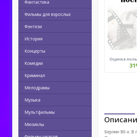
Фантастика
Фильмы для взрослых
Фэнтези
История
Концерты
Оценка пол
Комедии
31
Криминал
Мелодрамы
Музыка
Мультфильмы
Описани
Мюзиклы
Берлин 80-х. В
Фильмы ужасов