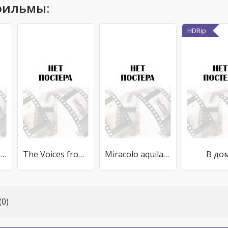
фильмы:
HDRip
Бугимен Стивена Кинга
The Voices from Beyond
Miracolo aquilano
В до
0)