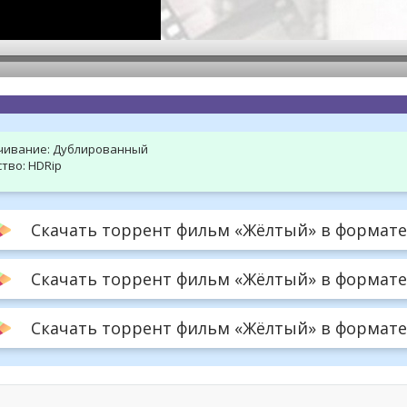
hd2160
hd1440
highres
hd1080
hd720
large
medium
small
tiny
чивание:
Дублированный
тво:
HDRip
Скачать торрент фильм «Жёлтый» в формате 
Скачать торрент фильм «Жёлтый» в формате 
Скачать торрент фильм «Жёлтый» в формате .