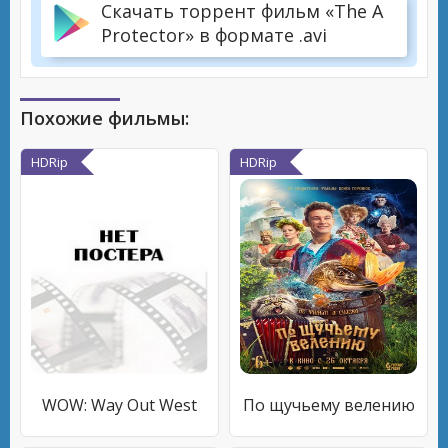
Скачать торрент фильм «The A
Protector» в формате .avi
Похожие фильмы:
HDRip
HDRip
WOW: Way Out West
По щучьему велению