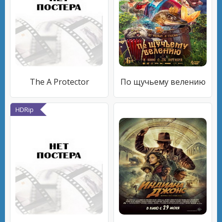
The A Protector
По щучьему велению
HDRip