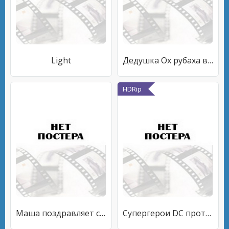
Light
Дедушка Ох рубаха в горох
HDRip
Маша поздравляет с Новым Годом и Рождеством
Супергерои DC против Орлиного когтя