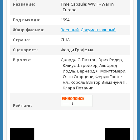
название:
Time Capsule: WW II - War in
Europe
Год выхода:
1994
Жанр фильма:
Военный
,
Документальный
Страна:
США
Сценарист:
Ферди Грофе мл.
В ролях:
Джордж С. Паттон, Эрих Редер,
Юлиус Штрейхер, Альфред
Йодль, Бернард Л. Монтгомери,
Отто Скорцени, Ферди Грофе
мл., Король Виктор Эммануил III,
Клара Петаччи
Рейтинг: