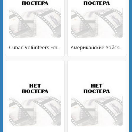
Cuban Volunteers Embarking
Американские войска высаживаются в Дайкири, Куба