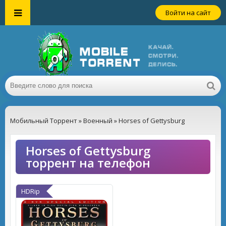
Войти на сайт
Мобильный Торрент
»
Военный
» Horses of Gettysburg
Horses of Gettysburg
торрент на телефон
HDRip