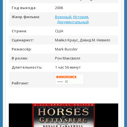
Год выхода:
2006
Жанр фильма:
Военный
,
История
,
Документальный
Страна:
США
Сценарист:
Майкл Краус, Дэвид М. Невилл
Режиссёр:
Mark Bussler
В ролях:
Рон Максвелл
Длительность:
1 час 56 минут
Рейтинг: