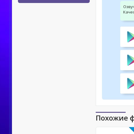
Озву
Качес
Похожие 