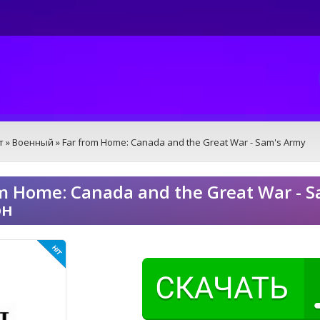
т
»
Военный
» Far from Home: Canada and the Great War - Sam's Army
om Home: Canada and the Great War - 
он