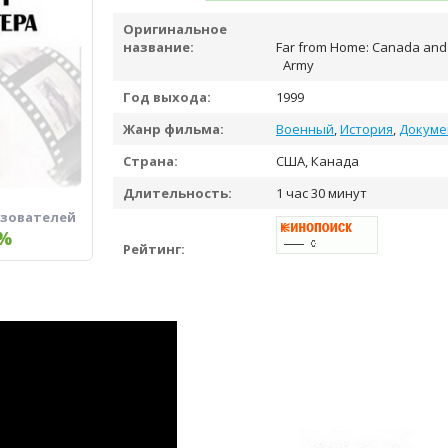
Оригинальное
название:
Far from Home: Canada and 
Army
Год выхода:
1999
Жанр фильма:
Военный
,
История
,
Докуме
Страна:
США, Канада
Длительность:
1 час 30 минут
ьзователей
%
Рейтинг: