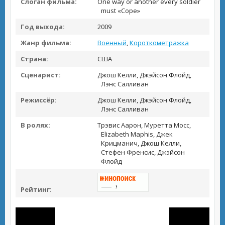
Слоган фильма:
One way or another every soldier
must «Cope»
Год выхода:
2009
Жанр фильма:
Военный
,
Короткометражка
Страна:
США
Сценарист:
Джош Келли, Джэйсон Флойд,
Лэнс Салливан
Режиссёр:
Джош Келли, Джэйсон Флойд,
Лэнс Салливан
В ролях:
Трэвис Аарон, Муретта Мосс,
Elizabeth Maphis, Джек
Крицманич, Джош Келли,
Стефен Френсис, Джэйсон
Флойд
Рейтинг: