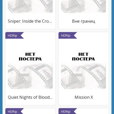
Sniper: Inside the Crosshairs
Вне границ
HDRip
HDRip
Quiet Nights of Blood and Pain
Mission X
HDRip
HDRip