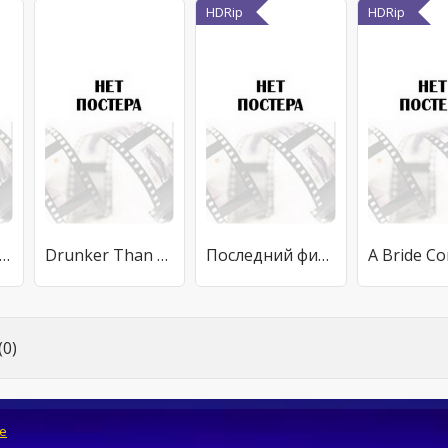
HDRip
HDRip
atigués d'être beaux
Drunker Than a Skunk
Последний фильм
0)
e