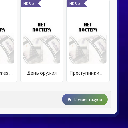
HDRip
HDRip
A Bride Comes to Yellow Sky
День оружия
Преступники Патагонии
Комментируем