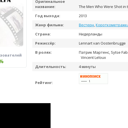
Оригинальное
название:
The Men Who Were Shot in 
Год выхода:
2013
Жанр фильма:
Вестерн
,
Короткометражк
Страна:
Нидерланды
Режиссёр:
Lennart van Oostenbrugge
В ролях:
Патрик Мартенс, Sytse Fab
ьзователей
Vincent Leloux
%
Длительность:
4 минуты
Рейтинг: