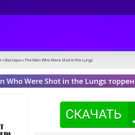
т
»
Вестерн
» The Men Who Were Shot in the Lungs
n Who Were Shot in the Lungs торре