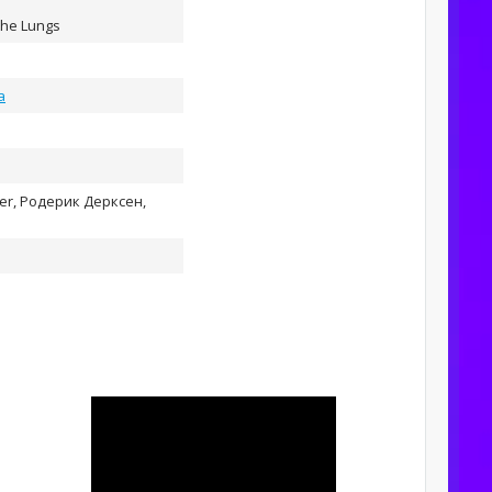
the Lungs
а
er, Родерик Дерксен,