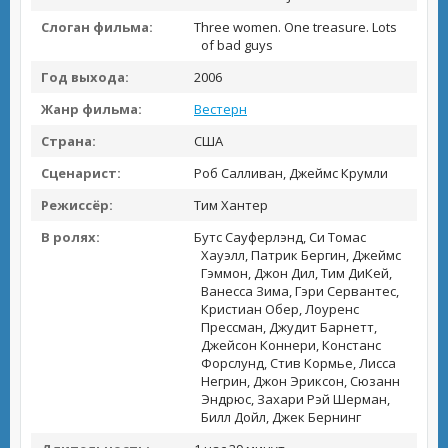
Слоган фильма:
Three women. One treasure. Lots
of bad guys
Год выхода:
2006
Жанр фильма:
Вестерн
Страна:
США
Сценарист:
Роб Салливан, Джеймс Крумли
Режиссёр:
Тим Хантер
В ролях:
Бутс Сауферлэнд, Си Томас
Хауэлл, Патрик Бергин, Джеймс
Гэммон, Джон Дил, Тим ДиКей,
Ванесса Зима, Гэри Сервантес,
Кристиан Обер, Лоуренс
Прессман, Джудит Барнетт,
Джейсон Коннери, Констанс
Форслунд, Стив Кормье, Лисса
Негрин, Джон Эриксон, Сюзанн
Эндрюс, Захари Рэй Шерман,
Билл Дойл, Джек Бернинг