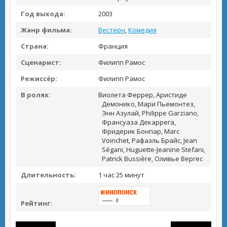
Год выхода:
2003
Жанр фильма:
Вестерн
,
Комедия
Страна:
Франция
Сценарист:
Филипп Рамос
Режиссёр:
Филипп Рамос
В ролях:
Виолета Феррер, Аристиде
Демонико, Мари Пьемонтез,
Энн Азулай, Philippe Garziano,
Франсуаза Декаррега,
Фридерик Бонпар, Marc
Voinchet, Рафаэль Брайс, Jean
Ségani, Huguette-Jeanine Stefani,
Patrick Bussière, Оливье Вергес
Длительность:
1 час 25 минут
Рейтинг: