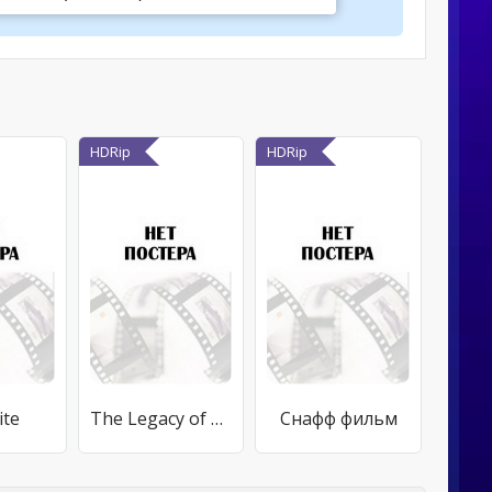
HDRip
HDRip
ite
The Legacy of Boggy Creek
Снафф фильм