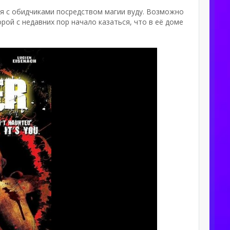
я с обидчиками посредством магии вуду. Возможно
рой с недавних пор начало казаться, что в её доме