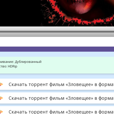
hd2160
hd1440
highres
hd1080
hd720
large
medium
small
tiny
чивание:
Дублированный
тво:
HDRip
Скачать торрент фильм «Зловещее» в формат
Скачать торрент фильм «Зловещее» в формат
Скачать торрент фильм «Зловещее» в формате 