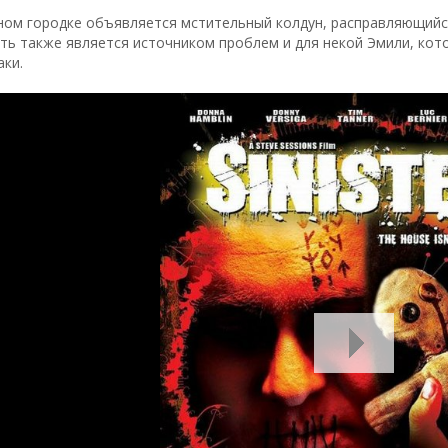
ном городке объявляется мстительный колдун, расправляющийс
ть также является источником проблем и для некой Эмили, кото
аки.