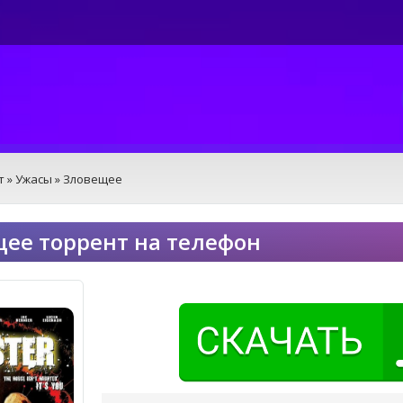
т
»
Ужасы
» Зловещее
ее торрент на телефон