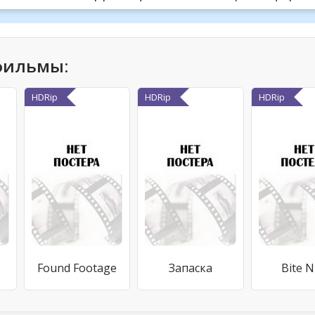
фильмы:
HDRip
HDRip
HDRip
Found Footage
Запаска
Bite N