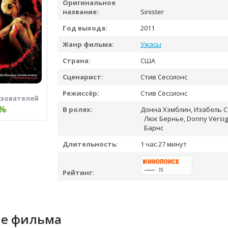
Оригинальное
название:
Sinister
Год выхода:
2011
Жанр фильма:
Ужасы
Страна:
США
Сценарист:
Стив Сессионс
Режиссёр:
Стив Сессионс
ьзователей
%
В ролях:
Донна Хэмблин, Изабель С
Люк Бернье, Donny Versig
Барнс
Длительность:
1 час 27 минут
Рейтинг:
е фильма