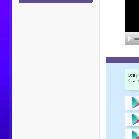
Озву
Качес