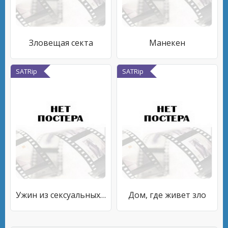
Зловещая секта
Манекен
SATRip
SATRip
Ужин из сексуальных желаний
Дом, где живет зло