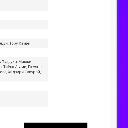
цуи, Тору Камэй
у Тэдзука, Миюки
, Тиёко Асами, Го Аяно,
елл, Хидзири Сакурай,