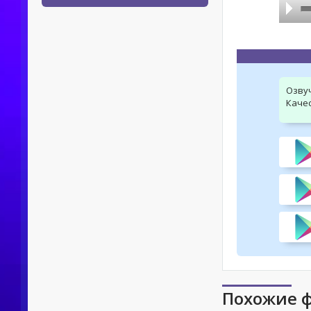
Озву
Качес
Похожие 