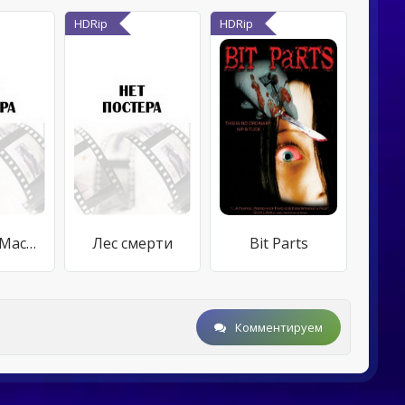
HDRip
HDRip
The Snuff Machine
Лес смерти
Bit Parts
Комментируем