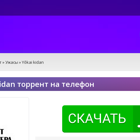
т
»
Ужасы
» Yôkai kidan
kidan торрент на телефон