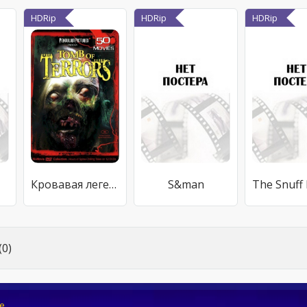
HDRip
HDRip
HDRip
Кровавая легенда
S&man
0)
e