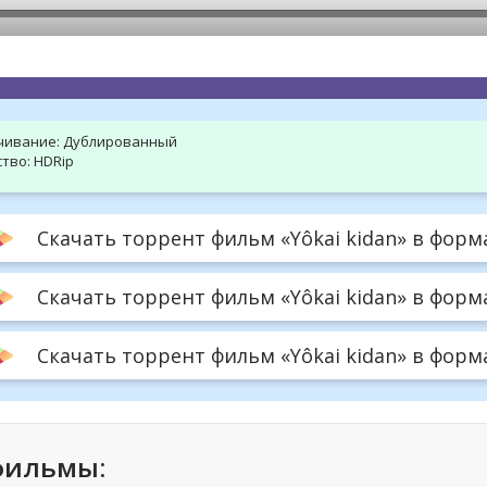
hd2160
hd1440
highres
hd1080
hd720
large
medium
small
tiny
чивание:
Дублированный
тво:
HDRip
Скачать торрент фильм «Yôkai kidan» в форма
Скачать торрент фильм «Yôkai kidan» в форма
Скачать торрент фильм «Yôkai kidan» в формат
фильмы: