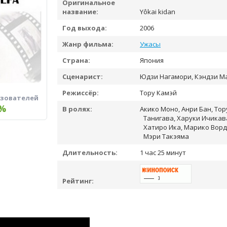
Оригинальное
название:
Yôkai kidan
Год выхода:
2006
Жанр фильма:
Ужасы
Страна:
Япония
Сценарист:
Юдзи Нагамори, Кэндзи Ма
Режиссёр:
Тору Камэй
ьзователей
%
В ролях:
Акико Моно, Анри Бан, Тор
Танигава, Харуки Ичикава
Хатиро Ика, Марико Ворд
Мэри Такэяма
Длительность:
1 час 25 минут
Рейтинг: