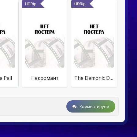
HDRip
HDRip
a Pail
Некромант
The Demonic Doll
Комментируем