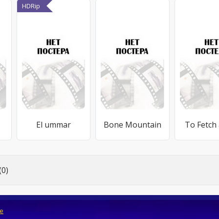
HDRip
El ummar
Bone Mountain
To Fetch 
0)
e