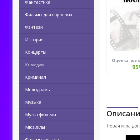
Фантастика
Фильмы для взрослых
Фэнтези
История
Концерты
Оценка пол
Комедии
95
Криминал
Мелодрамы
Музыка
Описани
Мультфильмы
Новая игра доп
Мюзиклы
Фильмы ужасов