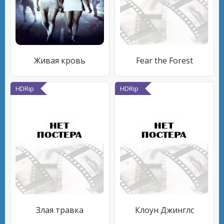
Живая кровь
Fear the Forest
HDRip
HDRip
Злая травка
Клоун Джинглс