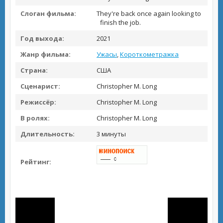
Слоган фильма:
They're back once again looking to
finish the job.
Год выхода:
2021
Жанр фильма:
Ужасы
,
Короткометражка
Страна:
США
Сценарист:
Christopher M. Long
Режиссёр:
Christopher M. Long
В ролях:
Christopher M. Long
Длительность:
3 минуты
Рейтинг: