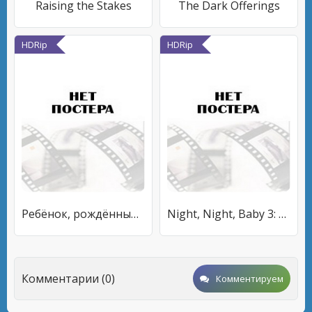
Raising the Stakes
The Dark Offerings
HDRip
HDRip
Ребёнок, рождённый в крови
Night, Night, Baby 3: Goodnight Forever
Комментарии (0)
Комментируем