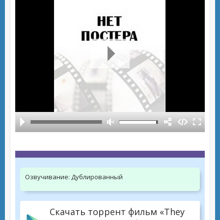
Озвучивание:
Дублированный
Скачать торрент фильм «They