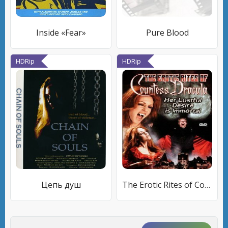
Inside «Fear»
Pure Blood
HDRip
HDRip
Цепь душ
The Erotic Rites of Countess Dracula