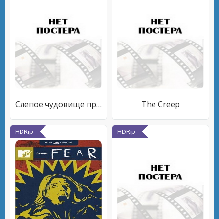
Слепое чудовище против карлика-убийцы
The Creep
HDRip
HDRip