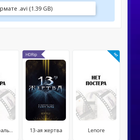
ате .avi (1.39 GB)
HDRip
Темная реальность
13-ая жертва
Lenore