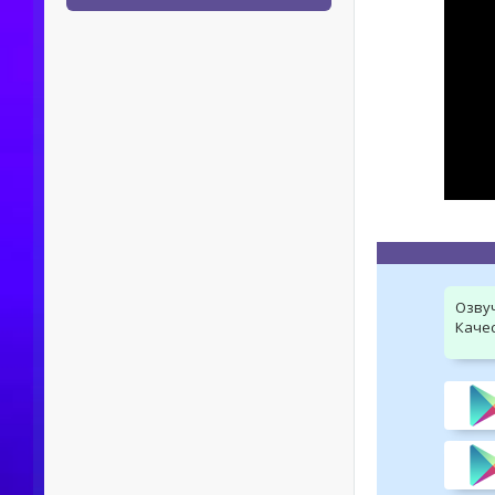
Озву
Качес