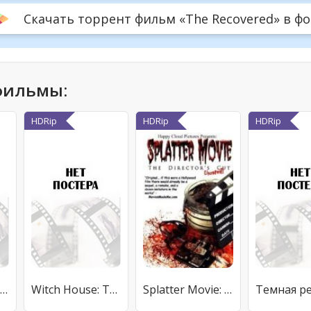
Скачать торрент фильм «The Recovered» в форм
фильмы:
HDRip
HDRip
HDRip
The Jeweler's Hand
Witch House: The Legend of Petronel Haxley
Splatter Movie: The Director's Cut