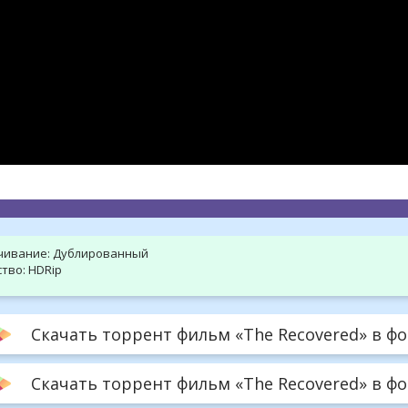
hd2160
hd1440
highres
hd1080
hd720
large
medium
small
tiny
чивание:
Дублированный
тво:
HDRip
Скачать торрент фильм «The Recovered» в фо
Скачать торрент фильм «The Recovered» в фо