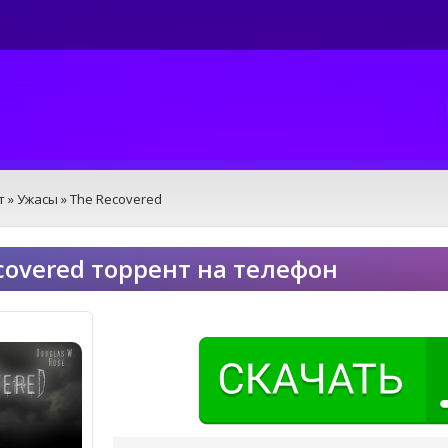
т
»
Ужасы
» The Recovered
covered торрент на телефон