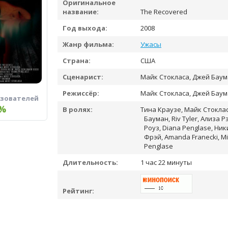
Оригинальное
название:
The Recovered
Год выхода:
2008
Жанр фильма:
Ужасы
Страна:
США
Сценарист:
Майк Стокласа, Джей Бау
Режиссёр:
Майк Стокласа, Джей Бау
ьзователей
%
В ролях:
Тина Краузе, Майк Стоклас
Бауман, Riv Tyler, Ализа Р
Роуз, Diana Penglase, Ни
Фрэй, Amanda Franecki, Mic
Penglase
Длительность:
1 час 22 минуты
Рейтинг: