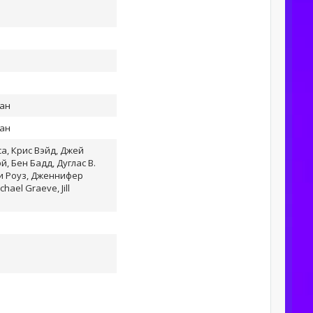
ман
ман
а, Крис Вэйд, Джей
эй, Бен Бадд, Дуглас В.
ки Роуз, Дженнифер
hael Graeve, Jill