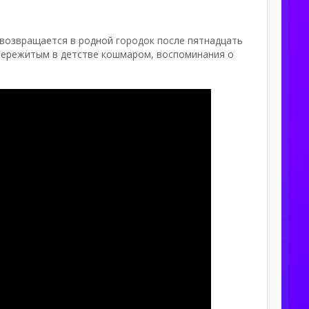
 возвращается в родной городок после пятнадцать
с пережитым в детстве кошмаром, воспоминания о