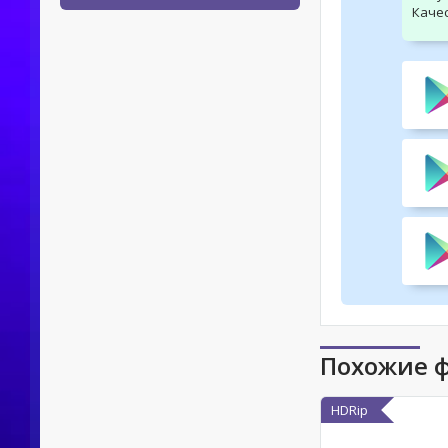
Качес
Похожие 
HDRip