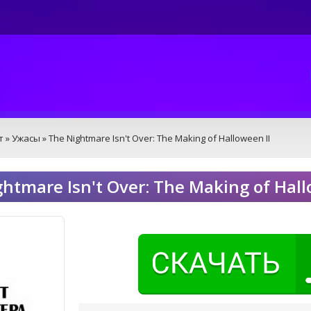
т
»
Ужасы
» The Nightmare Isn't Over: The Making of Halloween II
htmare Isn't Over: The Making of Hal