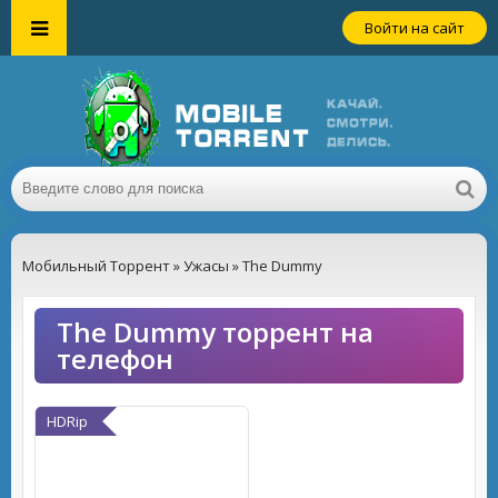
Войти на сайт
Мобильный Торрент
»
Ужасы
» The Dummy
The Dummy торрент на
телефон
HDRip