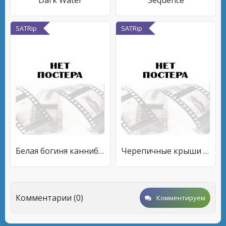
Dark Water
Sequence
SATRip
SATRip
Белая богиня каннибалов
Черепичные крыши эпохи тэмпё
Комментарии (0)
Комментируем