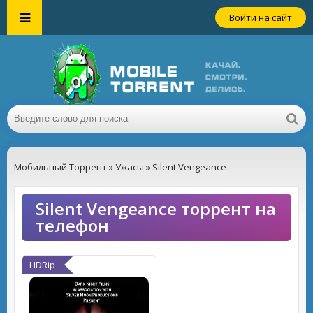
Войти на сайт
Мобильный Торрент
»
Ужасы
» Silent Vengeance
Silent Vengeance торрент на
телефон
HDRip