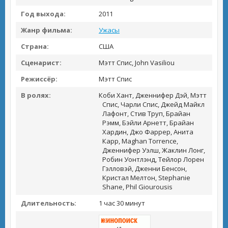
Год выхода:
2011
Жанр фильма:
Ужасы
Страна:
США
Сценарист:
Мэтт Спис, John Vasiliou
Режиссёр:
Мэтт Спис
В ролях:
Коби Хант, Дженнифер Дэй, Мэтт
Спис, Чарли Спис, Джейд Майкл
Лафонт, Стив Труп, Брайан
Рэмм, Бэйли Арнетт, Брайан
Хардин, Джо Фаррер, Анита
Карр, Maghan Torrence,
Дженнифер Уэлш, Жаклин Лонг,
Робин Уонтлэнд, Тейлор Лорен
Гэлловэй, Дженни Бенсон,
Кристал Мелтон, Stephanie
Shane, Phil Giourousis
Длительность:
1 час 30 минут