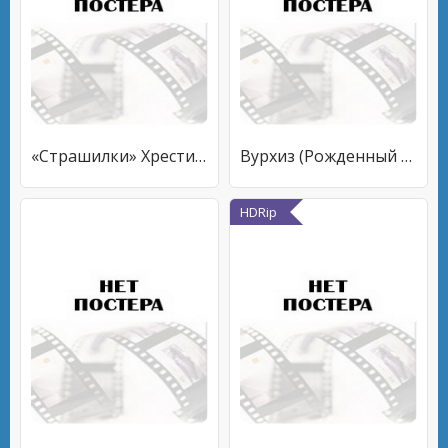
«Страшилки» Хрестинина Кирилла: №1 «Коллекторщик»
Вурхиз (Рожденный в пятницу)
HDRip