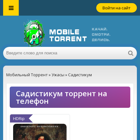
Войти на сайт
Мобильный Торрент
»
Ужасы
» Садистикум
Садистикум торрент на
телефон
HDRip