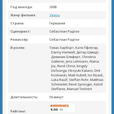
Год выхода:
2008
Жанр фильма:
Ужасы
Страна:
Германия
Сценарист:
Себастиан Радтке
Режиссёр:
Себастиан Радтке
В ролях:
Томас Харборт, Кати Пфлегар,
Danny Hartwell, Дитер Шмидт,
Доминик Блиферт, Christina
Gatterer, Jens Lehmann, Alaina
Joy, René Christ, Kingsly
Defounga, Hiroyuki Katano, Dirk
Koslowski, Maik Kubelt, Ivo Noack,
Luka Raulf, Steffan Rohr, Matthias
Schmiedel, René Sprenger, Astrid
Steffanie, Manuel Teichert
Длительность:
56 минут
Рейтинг: