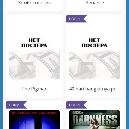
Зомботология
Penance
HDRip
The Pigman
40 hari bangkitnya pocong
HDRip
HDRip