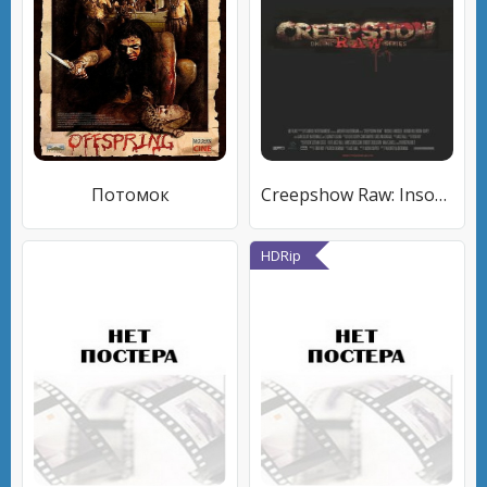
Потомок
Creepshow Raw: Insomnia
HDRip