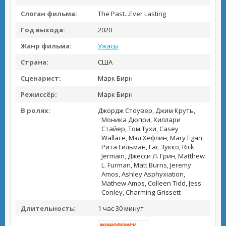
Слоган фильма:
The Past...Ever Lasting
Год выхода:
2020
Жанр фильма:
Ужасы
Страна:
США
Сценарист:
Марк Бирн
Режиссёр:
Марк Бирн
В ролях:
Джордж Стоувер, Джим Круть,
Моника Дюпри, Хиллари
Стайер, Том Тухи, Casey
Wallace, Мэл Хефлин, Mary Egan,
Рита Гильман, Гас Зукко, Rick
Jermain, Джесси Л. Грин, Matthew
L. Furman, Matt Burns, Jeremy
Amos, Ashley Asphyxiation,
Mathew Amos, Colleen Tidd, Jess
Conley, Charming Grissett
Длительность:
1 час 30 минут