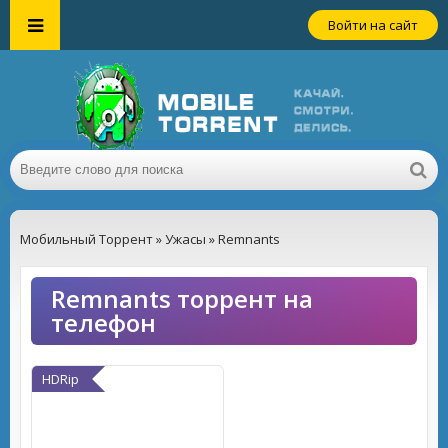
Войти на сайт
Мобильный Торрент
»
Ужасы
» Remnants
Remnants торрент на
телефон
HDRip