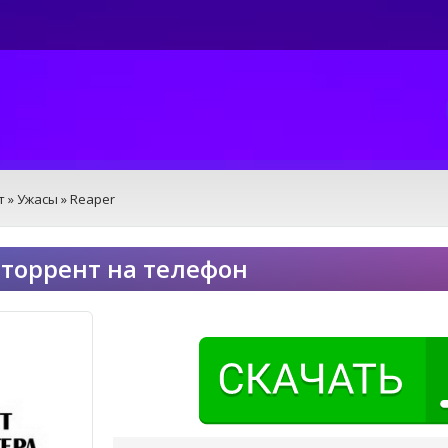
т
»
Ужасы
» Reaper
 торрент на телефон