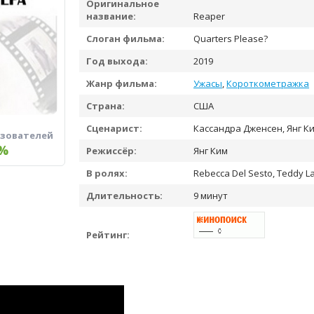
Оригинальное
название:
Reaper
Слоган фильма:
Quarters Please?
Год выхода:
2019
Жанр фильма:
Ужасы
,
Короткометражка
Страна:
США
Сценарист:
Кассандра Дженсен, Янг К
ьзователей
%
Режиссёр:
Янг Ким
В ролях:
Rebecca Del Sesto, Teddy L
Длительность:
9 минут
Рейтинг: