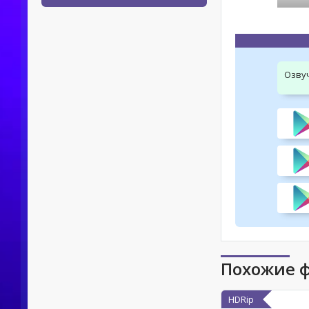
Озву
Похожие 
HDRip