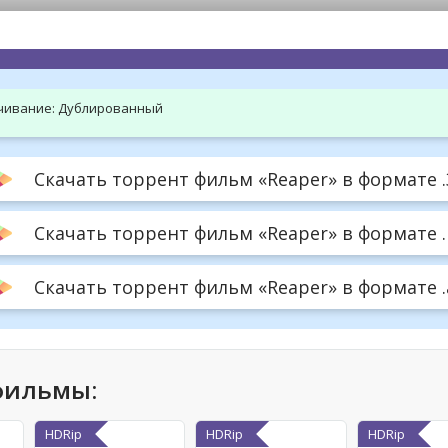
hd2160
hd1440
highres
hd1080
hd720
large
medium
small
tiny
чивание:
Дублированный
Скачать торрент фильм «Reaper» в формате .
Скачать торрент фильм «Reaper» в формате .
Скачать торрент фильм «Reaper» в формате .a
фильмы:
HDRip
HDRip
HDRip