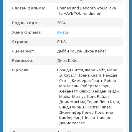
Слоган фильма:
Charles and Deborah would love
to HAVE YOU for dinner!
Год выхода:
2004
Жанр фильма:
Ужасы
Страна:
США
Сценарист:
Дэбби Рошон, Джон Кейес
Режиссёр:
Джон Кейес
В ролях:
Брэнди Литтл, Фара Уайт, Марк
Э. Хауэлл, Трент Хаага, Рендал
Скотт, Кимберли Грант, Роберт
МакКолам, Роберт Мэлоун,
Анжанетт Клюис, Хейден Твиди,
Майкл Магнус, Крис Райан,
Джим МакНил, Терри Линн Кэри,
Синди Хирн, D. Kristell Hines,
Дженнифер Кейес, Кристина
Кимберлин, Шелли Шиверс,
Денис Уоллес