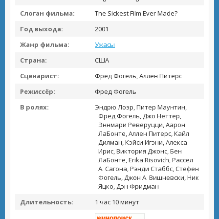
Слоган фильма:
The Sickest Film Ever Made?
Год выхода:
2001
Жанр фильма:
Ужасы
Страна:
США
Сценарист:
Фред Фогель, Аллен Питерс
Режиссёр:
Фред Фогель
В ролях:
Эндрю Лоэр, Питер Маунтин,
Фред Фогель, Джо Неттер,
Эннмари Реверуцци, Аарон
ЛаБонте, Аллен Питерс, Кайл
Дилман, Кэйси Игэни, Алекса
Ирис, Виктория Джонс, Бен
ЛаБонте, Erika Risovich, Рассел
А. Сагона, Рэнди Стаббс, Стефен
Фогель, Джон А. Вишневски, Ник
Яцко, Дэн Фридман
Длительность:
1 час 10 минут