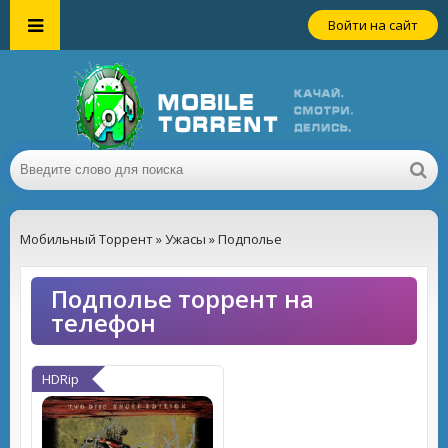
Войти на сайт
Мобильный Торрент
»
Ужасы
» Подполье
Подполье торрент на
телефон
HDRip