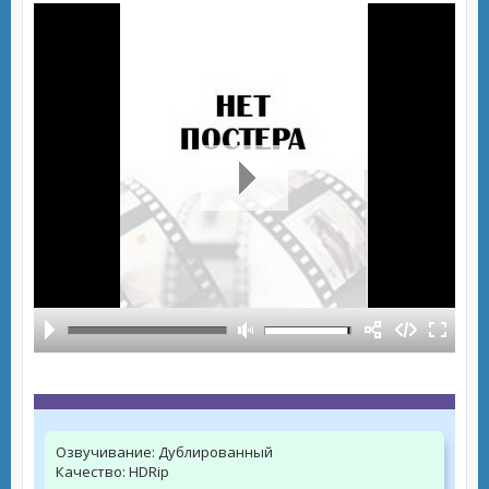
Озвучивание:
Дублированный
Качество:
HDRip