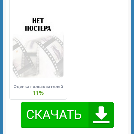
Оценка пользователей
11%