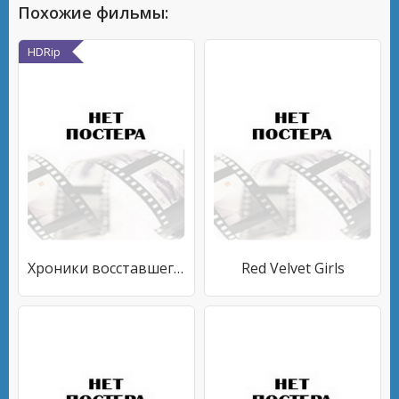
Похожие фильмы:
HDRip
Хроники восставшего из ада: Вопрос веры
Red Velvet Girls