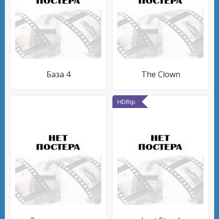
База 4
The Clown
HDRip