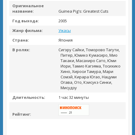
Оригинальное
название:
Guinea Pig's: Greatest Cuts
Год выхода:
2005
Жанр фильма:
Ужасы
Страна:
Япония
В ролях:
Сигэру Сайки, Томорово Тагути,
Питер, Юмико Кумасиро, Мио
Такаки, Масахиро Сато, Юми
Иори, Тамио Кагэяма, Тосихико
Хино, Хироси Тамура, Мари
Сомэй, Кирара Югао, Нацуми
Огава, Ото, Кэисукэ Синки,
Мисудзу
Длительность:
1 час 32 минуты
Рейтинг: