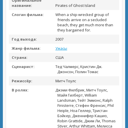
Оригинальное
название:
Pirates of Ghost Island
Слоган фильма:
When a ship-wrecked group of
friends arrive on a secluded
beach, they get much more than
they bargained for.
Год выхода:
2007
Жанр фильма:
Ужасы
Страна:
США
Сценарист:
Тед Чалмерс, Кристин Дж.
Джонсон, Полин Томас
Режиссёр:
Митч Тоулс
В ролях:
Джэми Филбрик, Митч Тоулс,
Майя Гилберт, William
Landsman, Тейт Эммонс, Ralph
Finisterre, Стефен Френсис, Phil
Heiple, Ноа Геллер, Тристан
Бэйкер, Дженнифер Кашио,
Robin Grattide, Джим Ли, Thomas
Stiver, Arthur Whittam, Мелисса