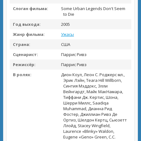
Слоган фильма:
Some Urban Legends Don't Seem
to Die
Год выхода:
2005
Жанр фильма:
Ужасы
Страна:
США
Сценарист:
Паррис Ривз
Режиссёр:
Паррис Ривз
В ролях:
Дион Коул, Леон С. Роджерс мл.,
Эрик Лэйн, Teara Hill Willborn,
Синтия Мэддокс, Элли
Вейнгардт, Майк МакНамара,
Тиффани Дж. Кертис, Шона,
Шерри Миллс, Saadiqa
Muhammad, Дианна Рид
Фостер, Джиллиан Ривз Де
Ортиз, Шелдон Кертц, Сьюзетт
Ллойд, Stacey Wingfield,
Laurence «Blinky» Waldon,
Eugene «Geno» Green, C.C.