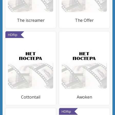
The iscreamer
The Offer
HDRip
Cottontail
Awoken
HDRip