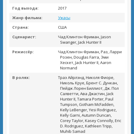
Год выхода:
2017
Жанр фильма:
Ужасы
Страна:
США
Сценарист:
Чад Клинтон Фриман, Jason
Swanger, Jack Hunter II
Режиссёр:
Чад Клинтон Фриман, Раз, Ларри
Розен, Douglas Farra, Эми
Хескет, Jack Hunter II, Aaron
Normand
В ролях:
Траэ Айрлэнд, Николя Фиоре,
Николь Круе, Брент С. Дункан,
Пейдж Лорен Биллиот, Дж. Пол
Салветти, Ава Джастин, Jack
Hunter II, Tamara Porter, Paul
Tumpson, Gotham McFadden,
Kelly LeBenger, Yesi Rodriguez,
Kelly Garni, Autumn Duncan,
Corey Taylor, Kasey Connolly, Eric
D. Rodriguez, Kathleen Tripp,
Muhib Samad