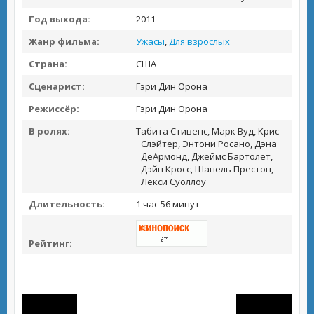
Год выхода:
2011
Жанр фильма:
Ужасы
,
Для взрослых
Страна:
США
Сценарист:
Гэри Дин Орона
Режиссёр:
Гэри Дин Орона
В ролях:
Табита Стивенс, Марк Вуд, Крис
Слэйтер, Энтони Росано, Дэна
ДеАрмонд, Джеймс Бартолет,
Дэйн Кросс, Шанель Престон,
Лекси Суоллоу
Длительность:
1 час 56 минут
Рейтинг: