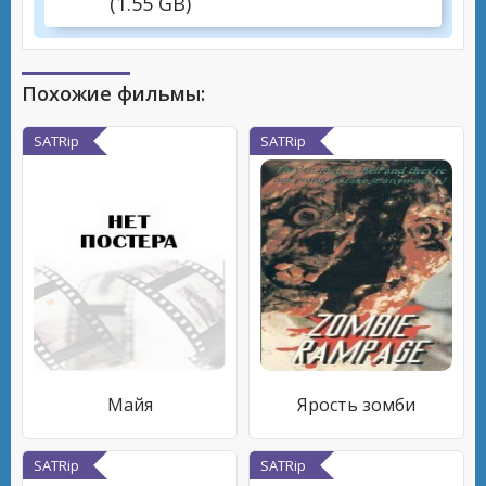
(1.55 GB)
Похожие фильмы:
SATRip
SATRip
Майя
Ярость зомби
SATRip
SATRip