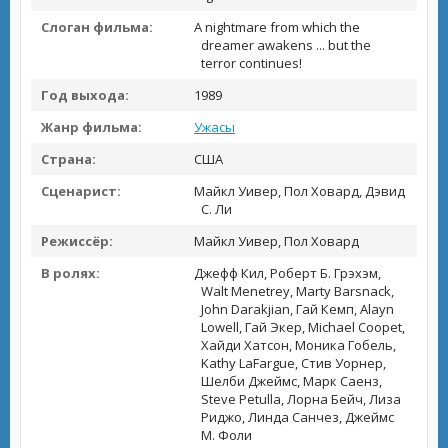
Слоган фильма:
A nightmare from which the
dreamer awakens ... but the
terror continues!
Год выхода:
1989
Жанр фильма:
Ужасы
Страна:
США
Сценарист:
Майкл Уивер, Пол Ховард, Дэвид
С. Ли
Режиссёр:
Майкл Уивер, Пол Ховард
В ролях:
Джефф Кил, Роберт Б. Грэхэм,
Walt Menetrey, Marty Barsnack,
John Darakjian, Гай Кемп, Alayn
Lowell, Гай Экер, Michael Coopet,
Хайди Хатсон, Моника Гобель,
Kathy LaFargue, Стив Уорнер,
Шелби Джеймс, Марк Саенз,
Steve Petulla, Лорна Бейч, Лиза
Риджо, Линда Санчез, Джеймс
М. Фоли