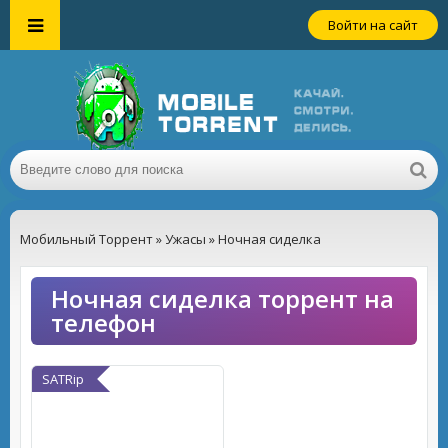
Войти на сайт
Мобильный Торрент
»
Ужасы
» Ночная сиделка
Ночная сиделка торрент на
телефон
SATRip