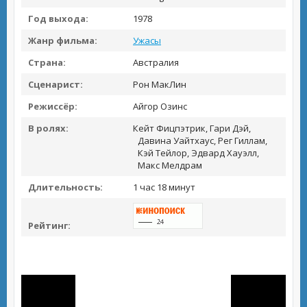
Год выхода:
1978
Жанр фильма:
Ужасы
Страна:
Австралия
Сценарист:
Рон МакЛин
Режиссёр:
Айгор Озинс
В ролях:
Кейт Фицпэтрик, Гари Дэй,
Давина Уайтхаус, Рег Гиллам,
Кэй Тейлор, Эдвард Хауэлл,
Макс Мелдрам
Длительность:
1 час 18 минут
Рейтинг: