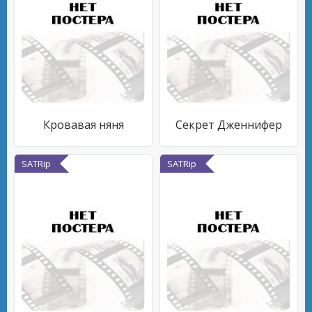
Кровавая няня
Секрет Дженнифер
SATRip
SATRip