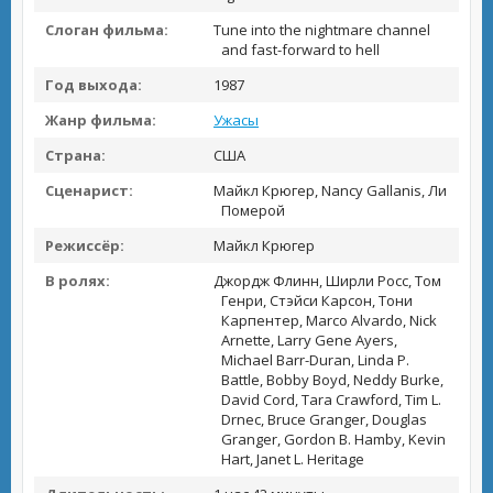
Слоган фильма:
Tune into the nightmare channel
and fast-forward to hell
Год выхода:
1987
Жанр фильма:
Ужасы
Страна:
США
Сценарист:
Майкл Крюгер, Nancy Gallanis, Ли
Померой
Режиссёр:
Майкл Крюгер
В ролях:
Джордж Флинн, Ширли Росс, Том
Генри, Стэйси Карсон, Тони
Карпентер, Marco Alvardo, Nick
Arnette, Larry Gene Ayers,
Michael Barr-Duran, Linda P.
Battle, Bobby Boyd, Neddy Burke,
David Cord, Tara Crawford, Tim L.
Drnec, Bruce Granger, Douglas
Granger, Gordon B. Hamby, Kevin
Hart, Janet L. Heritage