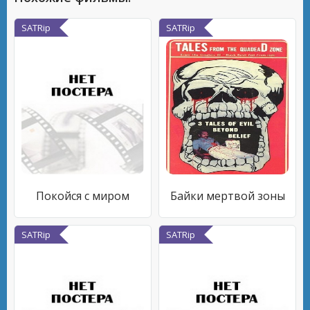
SATRip
SATRip
Покойся с миром
Байки мертвой зоны
SATRip
SATRip