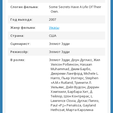
Слоган фильма:
Some Secrets Have A Life Of Their
Own.
Год выхода:
2007
Жанр фильма:
Ужасы
Страна:
США
Сценарист:
Эллиот Эдди
Режиссёр:
Эллиот Эдди
В ролях:
Эллиот Эдди, Доун Дугласс, Жил
Уилсон Робинсон, Hasaan
Muhammad, Джим Барбо,
Джереми Лангфорд, Michele L.
Harris, Пьер Уолтерс, Stephen
«A.M.» Rutland, Тринити Л.
Уильямс, Дэйл Вудсон, Дэррин
Хэмпхилл, Барбара Хит, Д.
Тейлор, Шон Контрерас, L.
Lawrence Clovia, Дуглас Пиплз,
Paul «P.J.» Penaloza, Gayland
Hethcoat, Марта Каролина