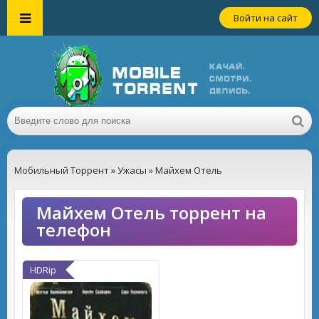
Войти на сайт
Мобильный Торрент
»
Ужасы
» Майхем Отель
Майхем Отель торрент на
телефон
HDRip