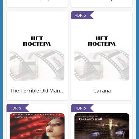
HDRip
The Terrible Old Man: H.P. Lovecraft
Сатана
HDRip
HDRip