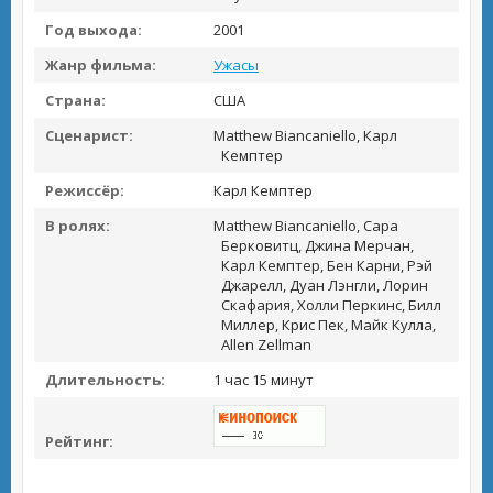
Год выхода:
2001
Жанр фильма:
Ужасы
Страна:
США
Сценарист:
Matthew Biancaniello, Карл
Кемптер
Режиссёр:
Карл Кемптер
В ролях:
Matthew Biancaniello, Сара
Берковитц, Джина Мерчан,
Карл Кемптер, Бен Карни, Рэй
Джарелл, Дуан Лэнгли, Лорин
Скафария, Холли Перкинс, Билл
Миллер, Крис Пек, Майк Кулла,
Allen Zellman
Длительность:
1 час 15 минут
Рейтинг: