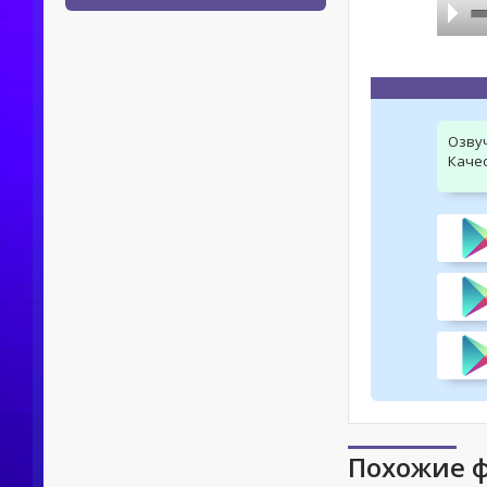
Озву
Качес
Похожие 