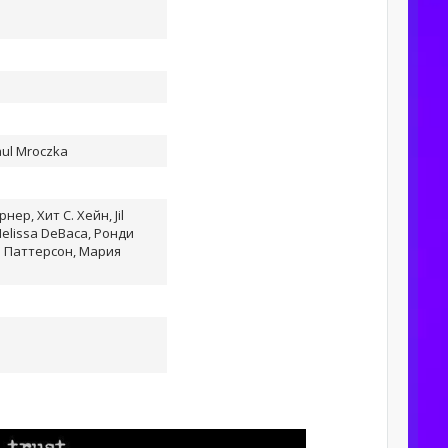
aul Mroczka
ер, Хит С. Хейн, Jil
elissa DeBaca, Ронди
а Паттерсон, Мария