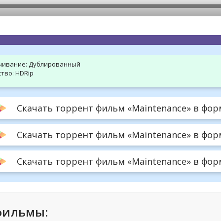
hd2160
hd1440
highres
hd1080
hd720
large
medium
small
tiny
чивание:
Дублированный
тво:
HDRip
Скачать торрент фильм «Maintenance» в форм
Скачать торрент фильм «Maintenance» в форм
Скачать торрент фильм «Maintenance» в форма
фильмы: