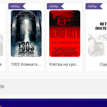
HDRip
HDRip
HDRip
e
1303: Комната ужаса
Клятва на крови
Cla
0)
e