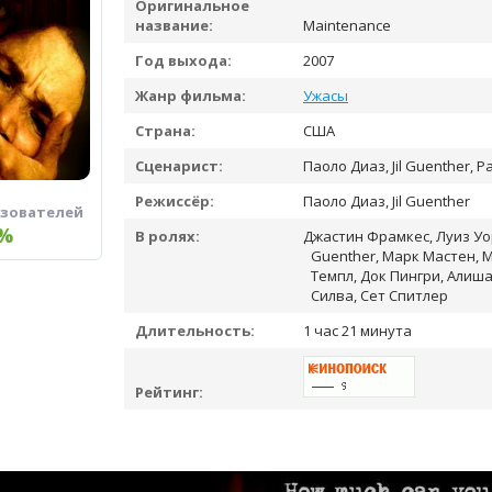
Оригинальное
название:
Maintenance
Год выхода:
2007
Жанр фильма:
Ужасы
Страна:
США
Сценарист:
Паоло Диаз, Jil Guenther, P
Режиссёр:
Паоло Диаз, Jil Guenther
ьзователей
%
В ролях:
Джастин Фрамкес, Луиз Уорн
Guenther, Марк Мастен, M
Темпл, Док Пингри, Алиш
Силва, Сет Спитлер
Длительность:
1 час 21 минута
Рейтинг: