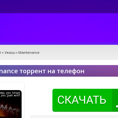
т
»
Ужасы
» Maintenance
nance торрент на телефон