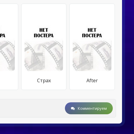
y
Страх
After
Комментируем