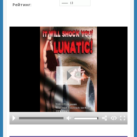
Рейтинг: