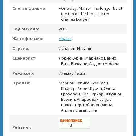
Слоган фильма:
«One day, Man will no longer be at
the top of the food chain.»
Charles Darwin
Год выхода:
2008
Жанр фильма:
Ужасы
Страна:
Испания, Италия
Сценарист:
Лорис Курчи, Мариано Баино,
Винс Виллани, Андреа Нобиле
Режиссёр:
Ильмар Таска
В ролях:
Мариан Сапико, Брэндон
Каррер, Лорис Курчи, Ольга
Ероховец, Тия Сиркар, Джулиан
Бэрлин, Андрес Бэйг, Луис
Баллестер, Гэбриел Олива,
Andres Claramonte
Рейтинг: