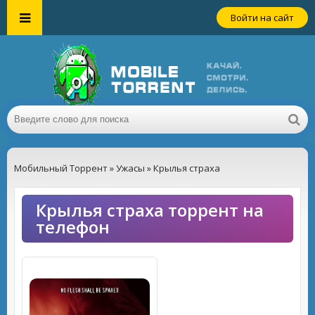
Войти на сайт
Мобильный Торрент
»
Ужасы
» Крылья страха
Крылья страха торрент на
телефон