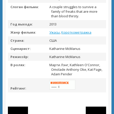
Слоган фильма:
A couple struggles to survive a
family of freaks that are more
than blood thirsty.
Год выхода:
2013
Жанр фильма:
Ужасы
,
Короткометражка
Страна:
США
Сценарист:
Katharine McManus
Режиссёр:
Katharine McManus
В ролях:
Марти Лэнг, Kathleen O'Connor,
Omolade Anthony Oke, Kat Page,
Adam Pender
Рейтинг: